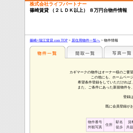
株式会社ライフパートナー
篠崎賃貸 （２ＬＤＫ以上） ８万円台物件情報
篠崎×瑞江賃貸.com TOP
>
居住用物件一覧へ
> 物件情報
カギマークの物件はオーナー様のご要望
この他にも、ホームページ
希望条件登録をしていただければ
また、ご条件にあった新規物件を、
登録
既に会員登録が
物件番号
駅名
賃
住所
外観写真
徒歩
共