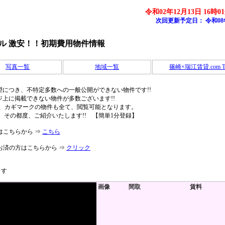
令和02年12月13日 16時0
次回更新予定日：
令和08
グル 激安！！初期費用物件情報
写真一覧
地域一覧
篠崎×瑞江賃貸.com T
につき、不特定多数への一般公開ができない物件です!!
上に掲載できない物件が多数ございます!!
、カギマークの物件も全て、閲覧可能となります。
その都度、ご紹介いたします!! 【簡単1分登録】
はこちらから ⇒
こちら
お済の方はこちらから ⇒
クリック
ます
画像
間取
賃料