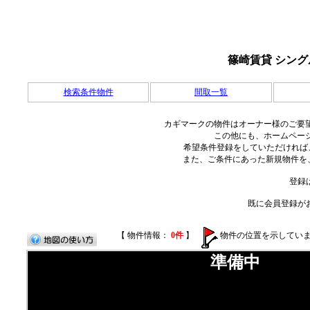
篠崎賃貸 シン
検索条件物件
間取一覧
カギマークの物件はオーナー様のご要望
この他にも、ホームページ
希望条件登録をしていただければ
また、ご条件にあった新規物件を、
登録
既に会員登録が
【 物件情報：
0件
】
物件の位置を示してい
準備中