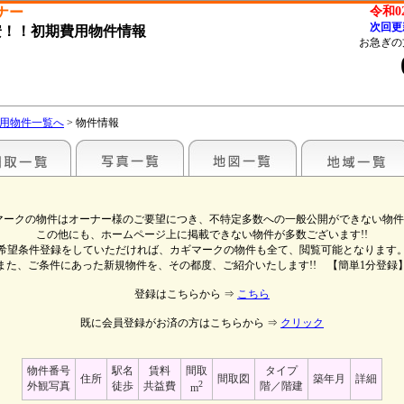
ナー
令和0
次回更
安！！初期費用物件情報
お急ぎの
用物件一覧へ
> 物件情報
マークの物件はオーナー様のご要望につき、不特定多数への一般公開ができない物件で
この他にも、ホームページ上に掲載できない物件が多数ございます!!
希望条件登録をしていただければ、カギマークの物件も全て、閲覧可能となります
また、ご条件にあった新規物件を、その都度、ご紹介いたします!! 【簡単1分登録
登録はこちらから ⇒
こちら
既に会員登録がお済の方はこちらから ⇒
クリック
物件番号
駅名
賃料
間取
タイプ
住所
間取図
築年月
詳細
2
外観写真
徒歩
共益費
階／階建
m