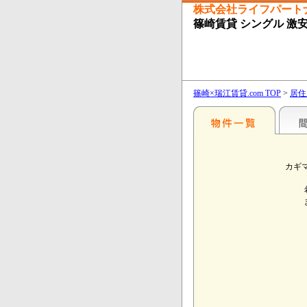
株式会社ライフパート
篠崎賃貸 シングル 激
篠崎×瑞江賃貸.com TOP
>
居住
カギ