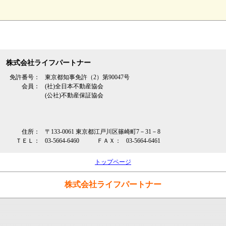
株式会社ライフパートナー
免許番号：
東京都知事免許（2）第90047号
会員：
(社)全日本不動産協会
(公社)不動産保証協会
住所：
〒133-0061 東京都江戸川区篠崎町7－31－8
ＴＥＬ：
03-5664-6460
ＦＡＸ：
03-5664-6461
トップページ
株式会社ライフパートナー